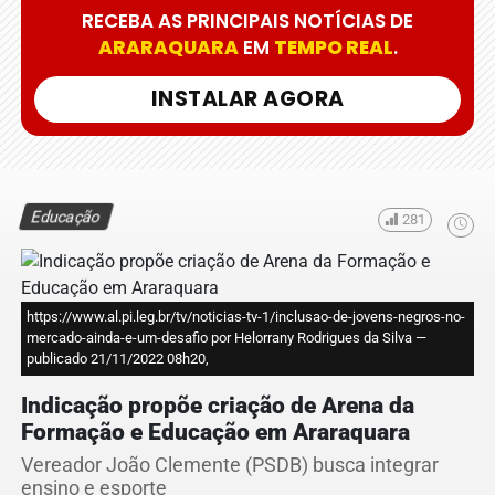
RECEBA AS PRINCIPAIS NOTÍCIAS DE
ARARAQUARA
EM
TEMPO REAL
.
INSTALAR AGORA
Educação
281
https://www.al.pi.leg.br/tv/noticias-tv-1/inclusao-de-jovens-negros-no-
mercado-ainda-e-um-desafio por Helorrany Rodrigues da Silva —
publicado 21/11/2022 08h20,
Indicação propõe criação de Arena da
Formação e Educação em Araraquara
Vereador João Clemente (PSDB) busca integrar
ensino e esporte