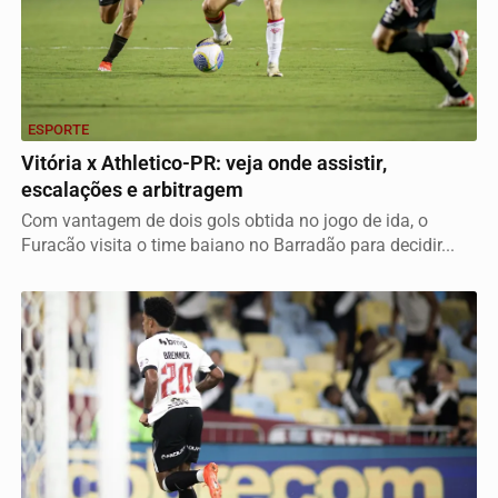
ESPORTE
Vitória x Athletico-PR: veja onde assistir,
escalações e arbitragem
Com vantagem de dois gols obtida no jogo de ida, o
Furacão visita o time baiano no Barradão para decidir...