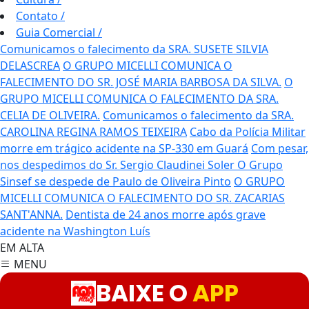
Contato
/
Guia Comercial
/
Comunicamos o falecimento da SRA. SUSETE SILVIA
DELASCREA
O GRUPO MICELLI COMUNICA O
FALECIMENTO DO SR. JOSÉ MARIA BARBOSA DA SILVA.
O
GRUPO MICELLI COMUNICA O FALECIMENTO DA SRA.
CELIA DE OLIVEIRA.
Comunicamos o falecimento da SRA.
CAROLINA REGINA RAMOS TEIXEIRA
Cabo da Polícia Militar
morre em trágico acidente na SP-330 em Guará
Com pesar,
nos despedimos do Sr. Sergio Claudinei Soler
O Grupo
Sinsef se despede de Paulo de Oliveira Pinto
O GRUPO
MICELLI COMUNICA O FALECIMENTO DO SR. ZACARIAS
SANT'ANNA.
Dentista de 24 anos morre após grave
acidente na Washington Luís
EM ALTA
MENU
BAIXE O
APP