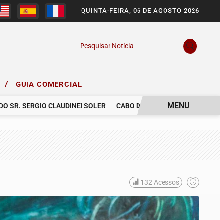
QUINTA-FEIRA, 06 DE AGOSTO 2026
Pesquisar Notícia
/
O
GUIA COMERCIAL
MENU
. SERGIO CLAUDINEI SOLER
CABO DA POLÍCIA MILITAR MORRE EM
132
Acessos