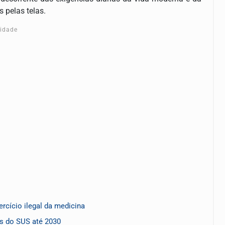
 pelas telas.
cidade
rcício ilegal da medicina
os do SUS até 2030