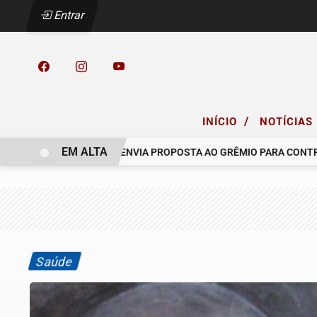
Entrar
/
INÍCIO
NOTÍCIAS
EM ALTA
 COELHO.
RACING ENVIA PROPOSTA AO GRÊMIO PARA CONTRATAR
Saúde