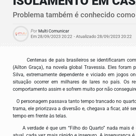
ISOLAMENTO EM CAS
Problema também é conhecido como 
Por
Multi Comunicar
Em 28/09/2023 20:22
- Atualizado
28/09/2023 20:22
Centenas de pais brasileiros se identificaram com o
(Aílton Graça), na novela global Travessia. Eles foram 
Silva, extremamente dependente e viciado em jogos on-
situação ocorrer em milhares de lares no país. Os 
comportamento assim e sofrem muito por não conseguirem
O personagem passava tanto tempo trancado no quarto 
trama, ele priorizava a diversão e, chegava a ficar, até
tempo em frente às telas.
A verdade é que um “Filho do Quarto” nada mais é qu
atual, cada vez mais rápido e inseguro. A insegurança é