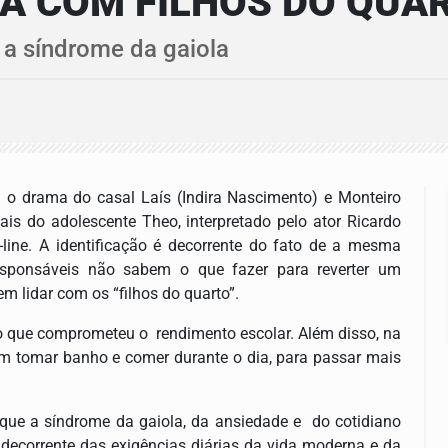
A COM FILHOS DO QUA
a síndrome da gaiola
 drama do casal Laís (Indira Nascimento) e Monteiro
pais do adolescente Theo, interpretado pelo ator Ricardo
line. A identificação é decorrente do fato de a mesma
responsáveis não sabem o que fazer para reverter um
 lidar com os “filhos do quarto”.
que comprometeu o rendimento escolar. Além disso, na
 sem tomar banho e comer durante o dia, para passar mais
e a síndrome da gaiola, da ansiedade e do cotidiano
 decorrente das exigências diárias da vida moderna e da