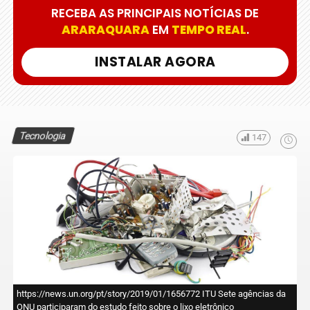
RECEBA AS PRINCIPAIS NOTÍCIAS DE
ARARAQUARA
EM
TEMPO REAL
.
INSTALAR AGORA
Tecnologia
147
https://news.un.org/pt/story/2019/01/1656772 ITU Sete agências da
ONU participaram do estudo feito sobre o lixo eletrônico