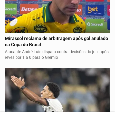
ESPORTE
Mirassol reclama de arbitragem após gol anulado
na Copa do Brasil
Atacante André Luís dispara contra decisões do juiz após
revés por 1 a 0 para o Grêmio