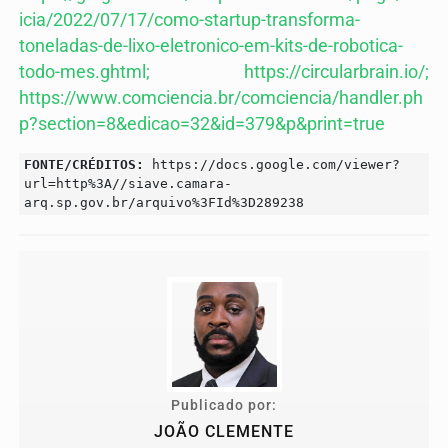
icia/2022/07/17/como-startup-transforma-
toneladas-de-lixo-eletronico-em-kits-de-robotica-
todo-mes.ghtml;
https://circularbrain.io/;
https://www.comciencia.br/comciencia/handler.ph
p?section=8&edicao=32&id=379&p&print=true
FONTE/CRÉDITOS:
https://docs.google.com/viewer?
url=http%3A//siave.camara-
arq.sp.gov.br/arquivo%3FId%3D289238
Publicado por:
JOÃO CLEMENTE