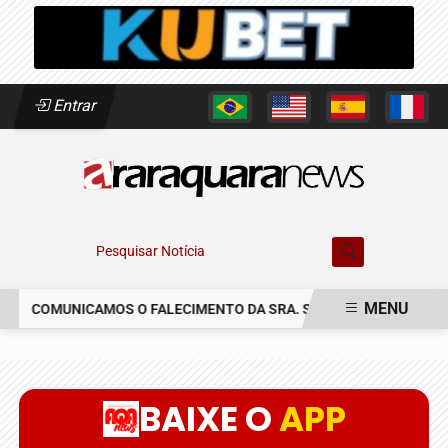
Entrar
Pesquisar Notícia
MENU
COMUNICAMOS O FALECIMENTO DA SRA. SUSETE SILVIA DELASCR
EM ALTA
BAIXE O
APP