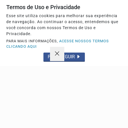
Termos de Uso e Privacidade
Esse site utiliza cookies para melhorar sua experiência
de navegação. Ao continuar o acesso, entendemos que
ESPORTE
você concorda com nossos Termos de Uso e
Privacidade.
Vasco supera Fluminense por 3 a 1 e avança na
PARA MAIS INFORMAÇÕES,
ACESSE NOSSOS TERMOS
Copa do Brasil
CLICANDO AQUI
Após igualdade sem gols no primeiro duelo, o
Cruzmaltino garantiu a vaga no mata-mata com
PROSSEGUIR
atuação...
Descubra Mais
Não possui uma conta?
Você pode anunciar produtos e muito mais!