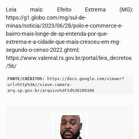
Leia mais: Efeito Extrema (MG):
https://g1.globo.com/mg/sul-de-
minas/noticia/2023/06/28/polo-e-commerce-e-
bairro-mais-longe-de-sp-entenda-por-que-
extrema-e-a-cidade-que-mais-cresceu-em-mg-
segundo-o-censo-2022.ghtml;
https://www.valereal.rs.gov.br/portal/leis_decretos
/56/
FONTE/CRÉDITOS:
https://docs.google.com/viewer?
url=http%3A//siave.camara-
arq.sp.gov.br/arquivo%3FId%3D289306