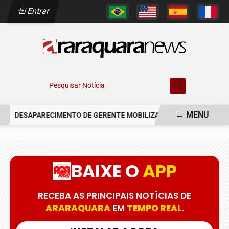
Entrar
Pesquisar Notícia
MENU
DESAPARECIMENTO DE GERENTE MOBILIZA AUTORIDADES EM ARA
EM ALTA
BAIXE O
APP
RECEBA AS PRINCIPAIS NOTÍCIAS DE
ARARAQUARA
EM
TEMPO REAL
.