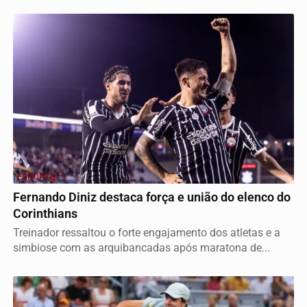
ESPORTE
Fernando Diniz destaca força e união do elenco do
Corinthians
Treinador ressaltou o forte engajamento dos atletas e a
simbiose com as arquibancadas após maratona de...