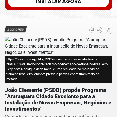
INSTALAR AGORA
Economia
145
https://brasil.un.org/pt-br/83329-unesco-promove-debate-em-
bras%C3%ADlia-df-sobre-racismo-no-mercado-de-trabalho-brasileiro
Legenda: A desigualdade racial é uma realidade no mercado de
trabalho brasileiro, embora pretos e pardos constituam mais da
metade
João Clemente (PSDB) propõe Programa
“Araraquara Cidade Excelente para a
Instalação de Novas Empresas, Negócios e
Investimentos”
Vereador entende que a melhoria contínua da