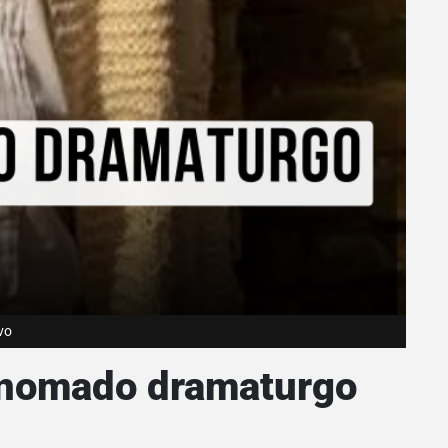
vo
renomado dramaturgo