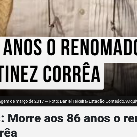
magem de março de 2017 — Foto: Daniel Teixeira/Estadão Conteúdo/Arqui
s: Morre aos 86 anos o 
rêa