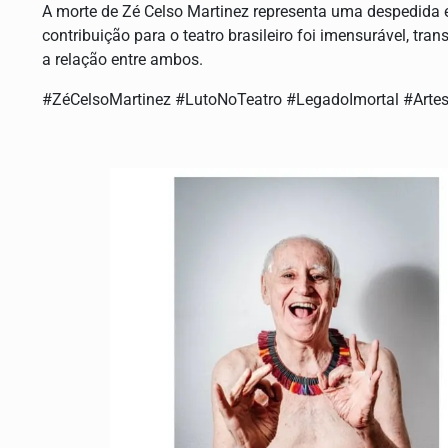
A morte de Zé Celso Martinez representa uma despedida 
contribuição para o teatro brasileiro foi imensurável, t
a relação entre ambos.
#ZéCelsoMartinez #LutoNoTeatro #LegadoImortal #Arte