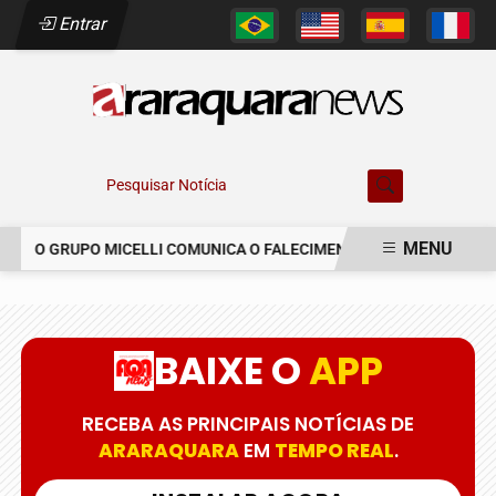
Entrar
Pesquisar Notícia
MENU
O GRUPO MICELLI COMUNICA O FALECIMENTO DO SR. MARCELO 
EM ALTA
BAIXE O
APP
RECEBA AS PRINCIPAIS NOTÍCIAS DE
ARARAQUARA
EM
TEMPO REAL
.