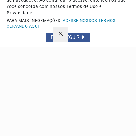
de navegação. Ao continuar o acesso, entendemos que
você concorda com nossos Termos de Uso e
Privacidade.
PARA MAIS INFORMAÇÕES,
ACESSE NOSSOS TERMOS
CLICANDO AQUI
PROSSEGUIR
Navegue
Início
Política
Tecnologia
Policial
Economia
Saúde
Falecimento
Região
Cultura
Brasil
Esporte
Meio ambiente