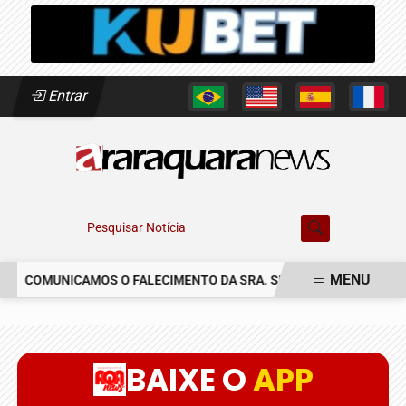
Entrar
Pesquisar Notícia
MENU
COMUNICAMOS O FALECIMENTO DA SRA. SUSETE SILVIA DELASCR
EM ALTA
BAIXE O
APP