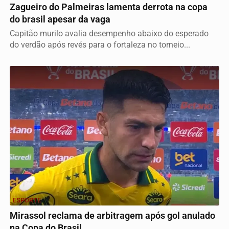
Zagueiro do Palmeiras lamenta derrota na copa
do brasil apesar da vaga
Capitão murilo avalia desempenho abaixo do esperado
do verdão após revés para o fortaleza no torneio...
ESPORTE
Mirassol reclama de arbitragem após gol anulado
na Copa do Brasil