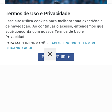
Termos de Uso e Privacidade
Esse site utiliza cookies para melhorar sua experiência
de navegação. Ao continuar o acesso, entendemos que
você concorda com nossos Termos de Uso e
Privacidade.
PARA MAIS INFORMAÇÕES,
ACESSE NOSSOS TERMOS
CLICANDO AQUI
PROSSEGUIR
ESPORTE
Grêmio bate o Mirassol por 1 a 0 e avança na Copa
do Brasil
Tricolor quebra tabu histórico na Arena em Porto Alegre e
garante vaga nas quartas de final após duelo...
Descubra Mais