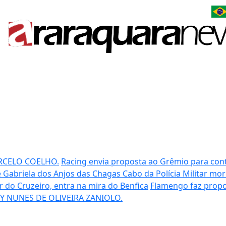
RCELO COELHO.
Racing envia proposta ao Grêmio para cont
 Gabriela dos Anjos das Chagas
Cabo da Polícia Militar mo
ar do Cruzeiro, entra na mira do Benfica
Flamengo faz propo
Y NUNES DE OLIVEIRA ZANIOLO.