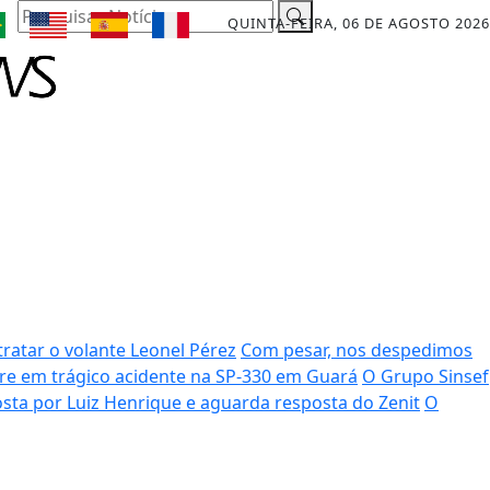
Pesquisar Notícia
QUINTA-FEIRA, 06 DE AGOSTO 2026
ratar o volante Leonel Pérez
Com pesar, nos despedimos
rre em trágico acidente na SP-330 em Guará
O Grupo Sinsef
sta por Luiz Henrique e aguarda resposta do Zenit
O