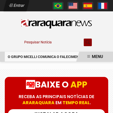
Entrar
Pesquisar Notícia
MENU
O GRUPO MICELLI COMUNICA O FALECIMENTO DO SR. MARCELO C
EM ALTA
BAIXE O
APP
RECEBA AS PRINCIPAIS NOTÍCIAS DE
ARARAQUARA
EM
TEMPO REAL
.