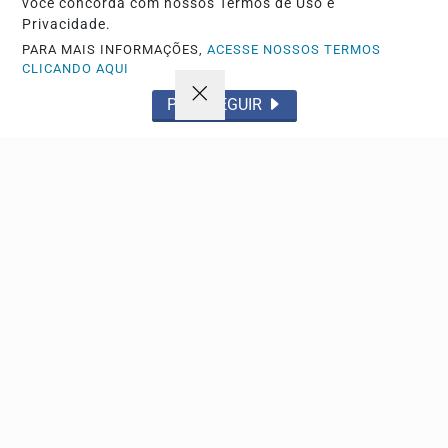
você concorda com nossos Termos de Uso e
Privacidade.
PARA MAIS INFORMAÇÕES,
ACESSE NOSSOS TERMOS
CLICANDO AQUI
POLICIAL
PROSSEGUIR
Carreta bitrem tomba na SP-225 em Brotas após
pane mecânica
Motorista ficou ferido e foi levado ao hospital após o
veículo colidir contra a defensa metálica e cair...
Descubra Mais
Não possui uma conta?
Você pode anunciar produtos e muito mais!