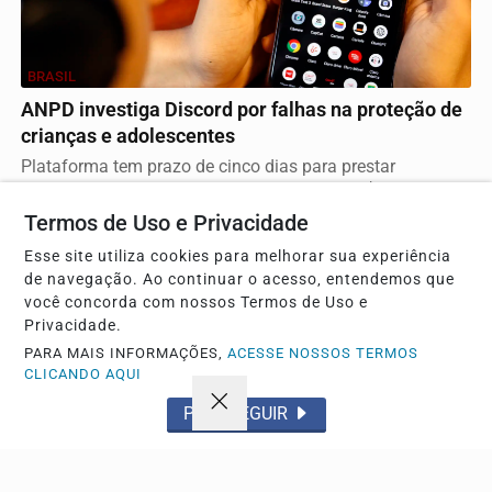
BRASIL
ANPD investiga Discord por falhas na proteção de
crianças e adolescentes
Plataforma tem prazo de cinco dias para prestar
esclarecimentos e pode enfrentar multa de R$ 50
milhões...
Termos de Uso e Privacidade
Esse site utiliza cookies para melhorar sua experiência
de navegação. Ao continuar o acesso, entendemos que
Descubra Mais
você concorda com nossos Termos de Uso e
Privacidade.
PARA MAIS INFORMAÇÕES,
ACESSE NOSSOS TERMOS
CLICANDO AQUI
Não possui uma conta?
PROSSEGUIR
Você pode anunciar produtos e muito mais!