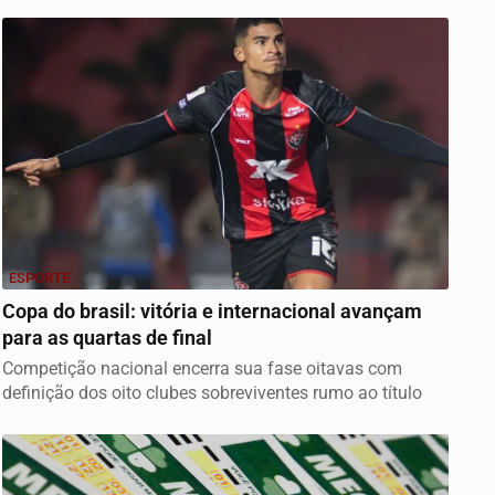
ESPORTE
Copa do brasil: vitória e internacional avançam
para as quartas de final
Competição nacional encerra sua fase oitavas com
definição dos oito clubes sobreviventes rumo ao título