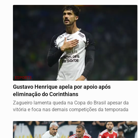
ESPORTE
Gustavo Henrique apela por apoio após
eliminação do Corinthians
Zagueiro lamenta queda na Copa do Brasil apesar da
vitória e foca nas demais competições da temporada