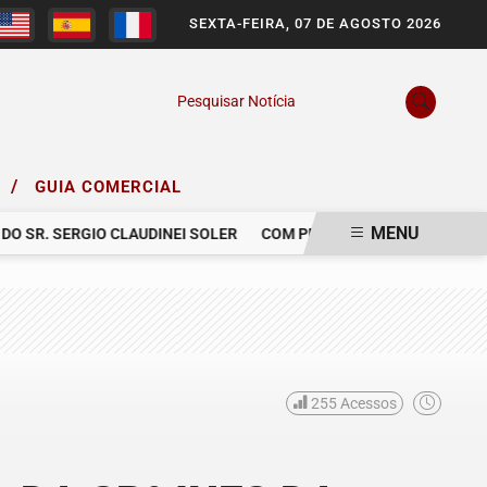
SEXTA-FEIRA, 07 DE AGOSTO 2026
Pesquisar Notícia
/
O
GUIA COMERCIAL
MENU
SR. SERGIO CLAUDINEI SOLER
COM PESAR, NOS DESPEDIMOS DE 
255
Acessos