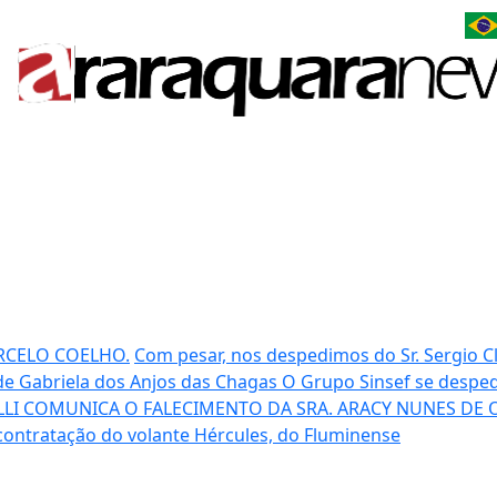
RCELO COELHO.
Com pesar, nos despedimos do Sr. Sergio C
e Gabriela dos Anjos das Chagas
O Grupo Sinsef se desped
LI COMUNICA O FALECIMENTO DA SRA. ARACY NUNES DE O
contratação do volante Hércules, do Fluminense