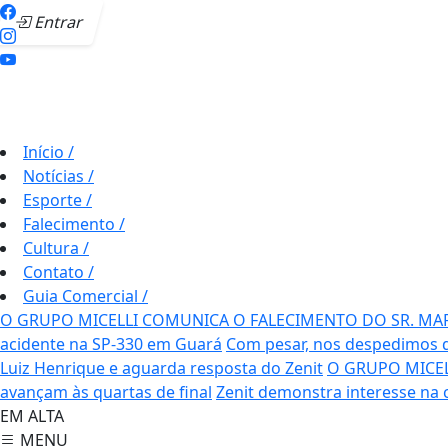
Entrar
Início
/
Notícias
/
Esporte
/
Falecimento
/
Cultura
/
Contato
/
Guia Comercial
/
O GRUPO MICELLI COMUNICA O FALECIMENTO DO SR. MA
acidente na SP-330 em Guará
Com pesar, nos despedimos d
Luiz Henrique e aguarda resposta do Zenit
O GRUPO MICEL
avançam às quartas de final
Zenit demonstra interesse na 
EM ALTA
MENU