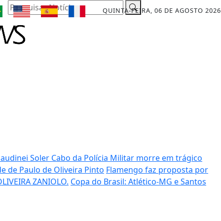
Pesquisar Notícia
QUINTA-FEIRA, 06 DE AGOSTO 2026
laudinei Soler
Cabo da Polícia Militar morre em trágico
e de Paulo de Oliveira Pinto
Flamengo faz proposta por
LIVEIRA ZANIOLO.
Copa do Brasil: Atlético-MG e Santos