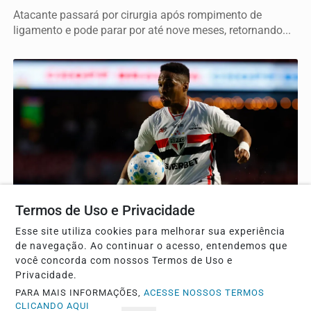
Atacante passará por cirurgia após rompimento de
ligamento e pode parar por até nove meses, retornando...
Termos de Uso e Privacidade
ESPORTE
Esse site utiliza cookies para melhorar sua experiência
Wendell pode atingir 50 jogos pelo São Paulo
de navegação. Ao continuar o acesso, entendemos que
diante do Grêmio
você concorda com nossos Termos de Uso e
Lateral-esquerdo reencontra seu ex-clube neste sábado
Privacidade.
pelo Brasileirão e pode celebrar marca expressiva...
PARA MAIS INFORMAÇÕES,
ACESSE NOSSOS TERMOS
CLICANDO AQUI