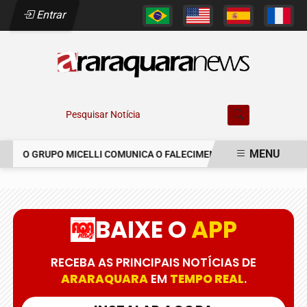
Entrar
Pesquisar Notícia
MENU
O GRUPO MICELLI COMUNICA O FALECIMENTO DO SR. MARCELO 
EM ALTA
BAIXE O
APP
RECEBA AS PRINCIPAIS NOTÍCIAS DE
ARARAQUARA
EM
TEMPO REAL
.