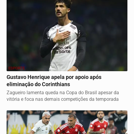
ESPORTE
Gustavo Henrique apela por apoio após
eliminação do Corinthians
Zagueiro lamenta queda na Copa do Brasil apesar da
vitória e foca nas demais competições da temporada