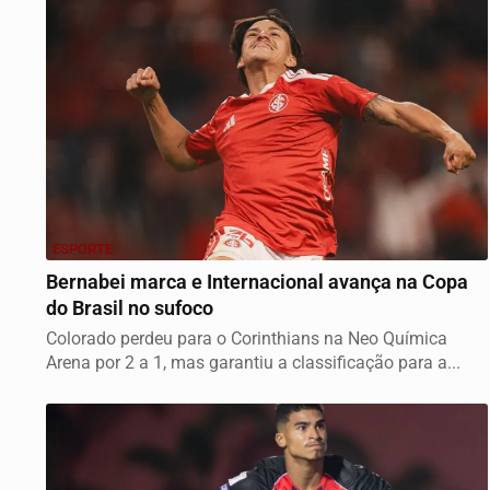
ESPORTE
Bernabei marca e Internacional avança na Copa
do Brasil no sufoco
Colorado perdeu para o Corinthians na Neo Química
Arena por 2 a 1, mas garantiu a classificação para a...