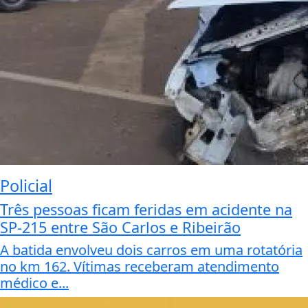
Policial
Três pessoas ficam feridas em acidente na
SP-215 entre São Carlos e Ribeirão
A batida envolveu dois carros em uma rotatória
no km 162. Vítimas receberam atendimento
médico e...