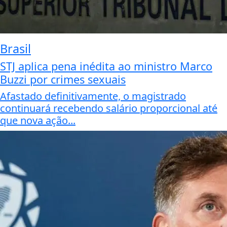
Brasil
STJ aplica pena inédita ao ministro Marco
Buzzi por crimes sexuais
Afastado definitivamente, o magistrado
continuará recebendo salário proporcional até
que nova ação...