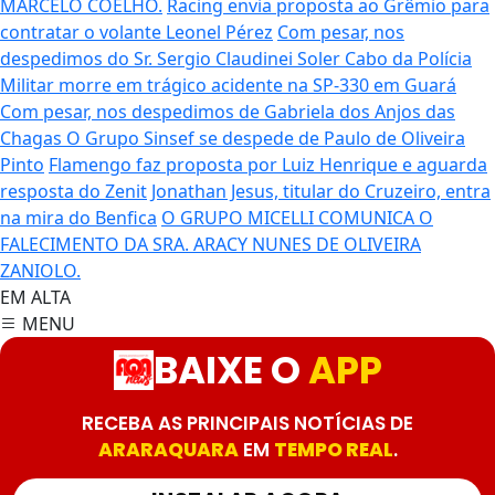
MARCELO COELHO.
Racing envia proposta ao Grêmio para
contratar o volante Leonel Pérez
Com pesar, nos
despedimos do Sr. Sergio Claudinei Soler
Cabo da Polícia
Militar morre em trágico acidente na SP-330 em Guará
Com pesar, nos despedimos de Gabriela dos Anjos das
Chagas
O Grupo Sinsef se despede de Paulo de Oliveira
Pinto
Flamengo faz proposta por Luiz Henrique e aguarda
resposta do Zenit
Jonathan Jesus, titular do Cruzeiro, entra
na mira do Benfica
O GRUPO MICELLI COMUNICA O
FALECIMENTO DA SRA. ARACY NUNES DE OLIVEIRA
ZANIOLO.
EM ALTA
MENU
BAIXE O
APP
RECEBA AS PRINCIPAIS NOTÍCIAS DE
ARARAQUARA
EM
TEMPO REAL
.