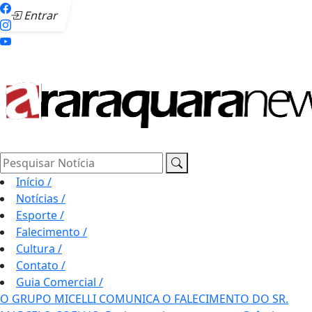
Entrar
Pesquisar Notícia
Início
/
Notícias
/
Esporte
/
Falecimento
/
Cultura
/
Contato
/
Guia Comercial
/
O GRUPO MICELLI COMUNICA O FALECIMENTO DO SR.