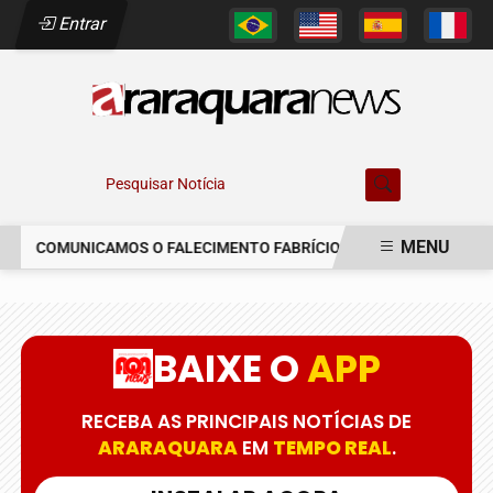
Entrar
Pesquisar Notícia
MENU
COMUNICAMOS O FALECIMENTO FABRÍCIO AUGUSTO FERREIRA
EM ALTA
BAIXE O
APP
RECEBA AS PRINCIPAIS NOTÍCIAS DE
ARARAQUARA
EM
TEMPO REAL
.