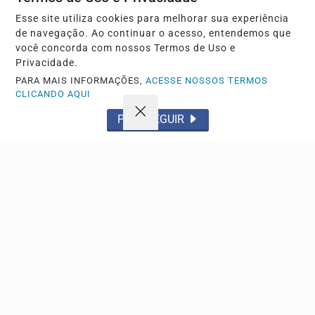
Esse site utiliza cookies para melhorar sua experiência
de navegação. Ao continuar o acesso, entendemos que
você concorda com nossos Termos de Uso e
Privacidade.
ESPORTE
PARA MAIS INFORMAÇÕES,
ACESSE NOSSOS TERMOS
CLICANDO AQUI
João Pedro faz dois gols e comanda a vitória do
Chelsea sobre o Milan
PROSSEGUIR
O atacante brasileiro destacou-se no triunfo por 3 a 0 no
estádio Gelora Bung Karno, em partida que teve...
Descubra Mais
Não possui uma conta?
Você pode anunciar produtos e muito mais!