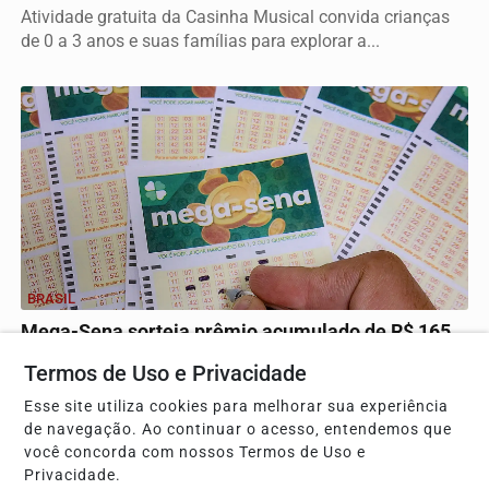
Atividade gratuita da Casinha Musical convida crianças
de 0 a 3 anos e suas famílias para explorar a...
BRASIL
Mega-Sena sorteia prêmio acumulado de R$ 165
milhões neste domingo
Termos de Uso e Privacidade
Prazo para registro de bilhetes vai até as 22h de sábado,
Esse site utiliza cookies para melhorar sua experiência
com custo de R$ 6 para a aposta mínima.
de navegação. Ao continuar o acesso, entendemos que
você concorda com nossos Termos de Uso e
Privacidade.