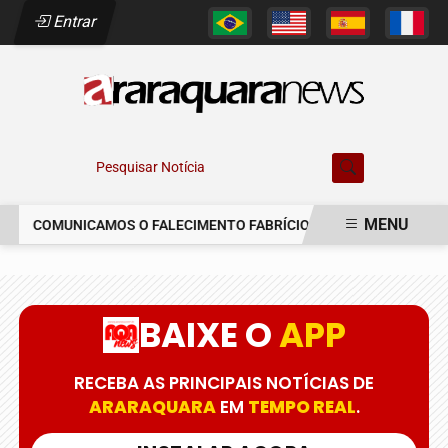
Entrar
Pesquisar Notícia
MENU
COMUNICAMOS O FALECIMENTO FABRÍCIO AUGUSTO FERREIRA
EM ALTA
BAIXE O
APP
RECEBA AS PRINCIPAIS NOTÍCIAS DE
ARARAQUARA
EM
TEMPO REAL
.