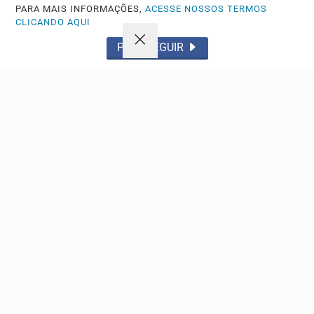
PARA MAIS INFORMAÇÕES,
ACESSE NOSSOS TERMOS
CLICANDO AQUI
PROSSEGUIR
SAMBA EM DESTAQUE
Juliana Bloes e Samba Autêntico fazem
homenagem aos mestres do samba
Show gratuito da Morada do Som reúne Juliana Bloes e o
grupo Samba Autêntico para celebrar grandes nomes...
Descubra Mais