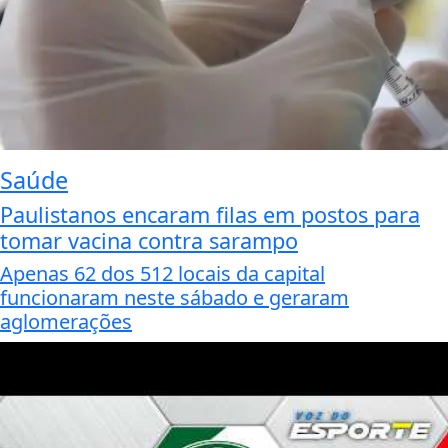
Saúde
Paulistanos encaram filas em postos para
tomar vacina contra sarampo
Apenas 62 dos 512 locais da capital
funcionaram neste sábado e geraram
aglomerações