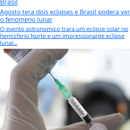
Brasil
Agosto tera dois eclipses e Brasil podera ver
o fenomeno lunar
O evento astronomico trara um eclipse solar no
hemisferio Norte e um impressionante eclipse
lunar...