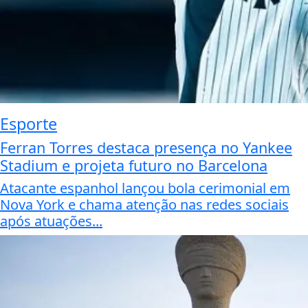
Esporte
Ferran Torres destaca presença no Yankee
Stadium e projeta futuro no Barcelona
Atacante espanhol lançou bola cerimonial em
Nova York e chama atenção nas redes sociais
após atuações...