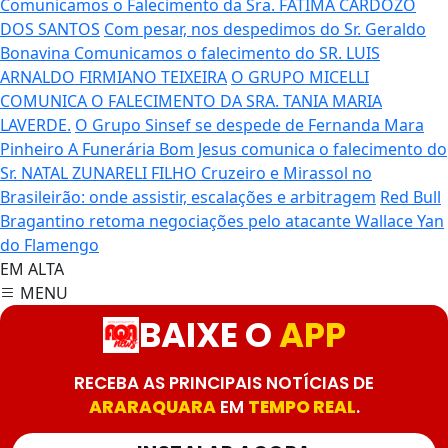
Comunicamos o Falecimento da Sra. FATIMA CARDOZO
DOS SANTOS
Com pesar, nos despedimos do Sr. Geraldo
Bonavina
Comunicamos o falecimento do SR. LUIS
ARNALDO FIRMIANO TEIXEIRA
O GRUPO MICELLI
COMUNICA O FALECIMENTO DA SRA. TANIA MARIA
LAVERDE.
O Grupo Sinsef se despede de Fernanda Mara
Pinheiro
A Funerária Bom Jesus comunica o falecimento do
Sr. NATAL ZUNARELI FILHO
Cruzeiro e Mirassol no
Brasileirão: onde assistir, escalações e arbitragem
Red Bull
Bragantino retoma negociações pelo atacante Wallace Yan
do Flamengo
EM ALTA
MENU
BAIXE O
APP
RECEBA AS PRINCIPAIS NOTÍCIAS DE
ARARAQUARA
EM
TEMPO REAL
.