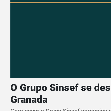
O Grupo Sinsef se des
Granada
Com pesar o Grupo Sinsef comunica o