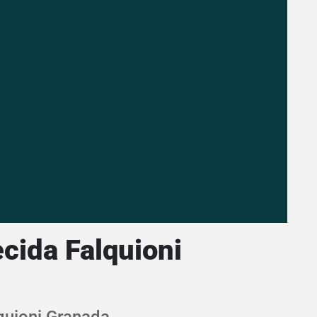
cida Falquioni
quioni Granada