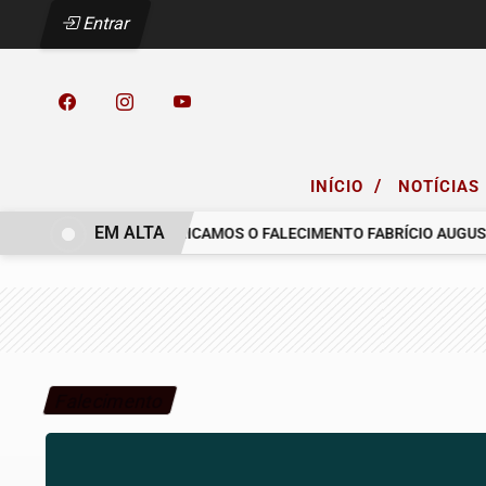
Entrar
/
INÍCIO
NOTÍCIAS
EM ALTA
LO COELHO.
COMUNICAMOS O FALECIMENTO FABRÍCIO AUGUSTO 
Falecimento