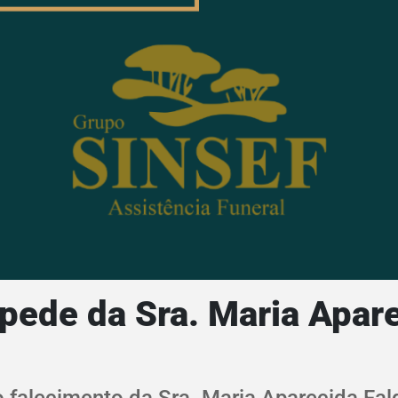
pede da Sra. Maria Apare
 falecimento da Sra. Maria Aparecida Fal