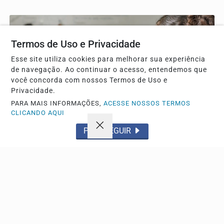
Termos de Uso e Privacidade
Esse site utiliza cookies para melhorar sua experiência
de navegação. Ao continuar o acesso, entendemos que
você concorda com nossos Termos de Uso e
Privacidade.
PARA MAIS INFORMAÇÕES,
ACESSE NOSSOS TERMOS
EDUCAÇÃO
CLICANDO AQUI
Ideb 2025 registra maior evolucao em 20 anos na
PROSSEGUIR
educacao basica do pais
Anos iniciais do ensino fundamental superam a meta
estabelecida, enquanto o ensino médio segue como o...
Descubra Mais