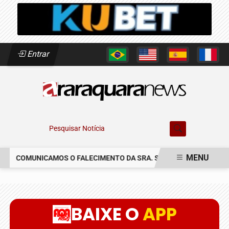
Entrar
Pesquisar Notícia
MENU
COMUNICAMOS O FALECIMENTO DA SRA. SUSETE SILVIA DELASCR
EM ALTA
BAIXE O
APP