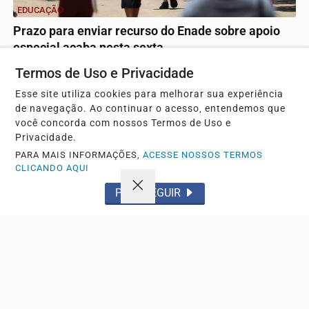
EDUCAÇÃO
Prazo para enviar recurso do Enade sobre apoio
especial acaba nesta sexta
Candidatos que tiveram pedido negado devem anexar
Termos de Uso e Privacidade
documentos no sistema oficial. Provas serão aplicadas...
Esse site utiliza cookies para melhorar sua experiência
de navegação. Ao continuar o acesso, entendemos que
você concorda com nossos Termos de Uso e
Descubra Mais
Privacidade.
PARA MAIS INFORMAÇÕES,
ACESSE NOSSOS TERMOS
CLICANDO AQUI
PROSSEGUIR
Não possui uma conta?
Você pode anunciar produtos e muito mais!
CRIAR MINHA CONTA