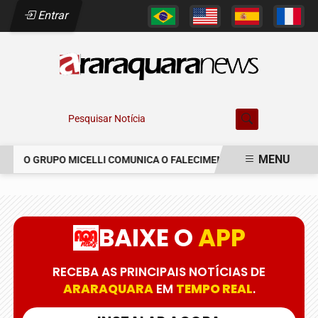
Entrar
Pesquisar Notícia
MENU
O GRUPO MICELLI COMUNICA O FALECIMENTO DO SR. MARCELO C
EM ALTA
BAIXE O
APP
RECEBA AS PRINCIPAIS NOTÍCIAS DE
ARARAQUARA
EM
TEMPO REAL
.