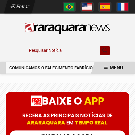
Entrar
Pesquisar Notícia
MENU
COMUNICAMOS O FALECIMENTO FABRÍCIO AUGUSTO FERREIRA
EM ALTA
BAIXE O
APP
RECEBA AS PRINCIPAIS NOTÍCIAS DE
ARARAQUARA
EM
TEMPO REAL
.