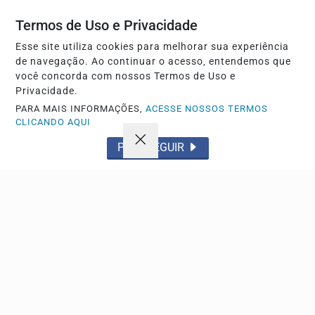
Termos de Uso e Privacidade
Esse site utiliza cookies para melhorar sua experiência
de navegação. Ao continuar o acesso, entendemos que
você concorda com nossos Termos de Uso e
Privacidade.
PARA MAIS INFORMAÇÕES,
ACESSE NOSSOS TERMOS
CLICANDO AQUI
POLICIAL
PROSSEGUIR
Violência doméstica em São Carlos: mulher relata
ameaça com faca
Crianças buscaram ajuda no Corpo de Bombeiros após
discussão do casal no Jardim Jacobucci na última...