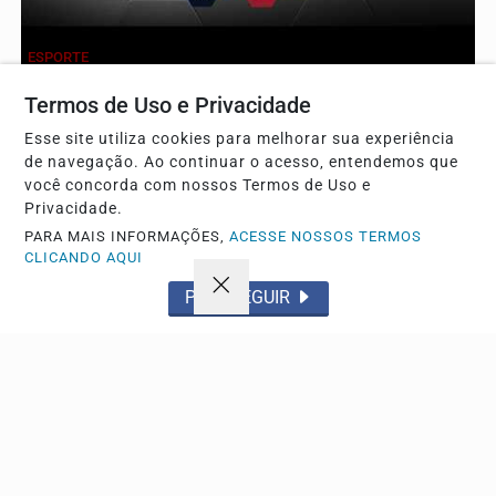
ESPORTE
Santos x Athletico-PR se enfrentam na Vila
Termos de Uso e Privacidade
Belmiro pela 22ª rodada do Brasileirão
Esse site utiliza cookies para melhorar sua experiência
Duelo decisivo na Vila Belmiro coloca em jogo posições
de navegação. Ao continuar o acesso, entendemos que
valiosas na tabela da Série A e promete...
você concorda com nossos Termos de Uso e
Privacidade.
PARA MAIS INFORMAÇÕES,
ACESSE NOSSOS TERMOS
CLICANDO AQUI
PROSSEGUIR
POLICIAL