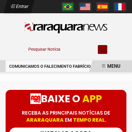
Entrar
Pesquisar Notícia
MENU
COMUNICAMOS O FALECIMENTO FABRÍCIO AUGUSTO FERREIRA
EM ALTA
BAIXE O
APP
RECEBA AS PRINCIPAIS NOTÍCIAS DE
ARARAQUARA
EM
TEMPO REAL
.