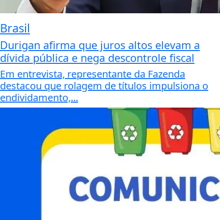
Brasil
Durigan afirma que juros altos elevam a
dívida pública e nega descontrole fiscal
Em entrevista, representante da Fazenda
destacou que rolagem de títulos impulsiona o
endividamento,...