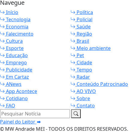
Navegue
Início
Política
Tecnologia
Policial
Economia
Saúde
Falecimento
Região
Cultura
Brasil
Esporte
Meio ambiente
Educação
Pet
Emprego
Cidade
Publicidade
Tempo
Em Cartaz
Radar
ANews
Conteúdo Patrocinado
App Acontece
AO VIVO
Cotidiano
Sobre
FAQ
Contato
Pesquisar Notícia
Painel do Leitor
© MW Andrade MEI - TODOS OS DIREITOS RESERVADOS.