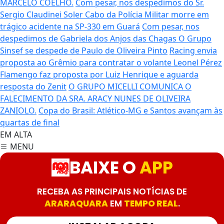
MARCELO COELHO.
Com pesar, nos despedimos do Sr.
Sergio Claudinei Soler
Cabo da Polícia Militar morre em
trágico acidente na SP-330 em Guará
Com pesar, nos
despedimos de Gabriela dos Anjos das Chagas
O Grupo
Sinsef se despede de Paulo de Oliveira Pinto
Racing envia
proposta ao Grêmio para contratar o volante Leonel Pérez
Flamengo faz proposta por Luiz Henrique e aguarda
resposta do Zenit
O GRUPO MICELLI COMUNICA O
FALECIMENTO DA SRA. ARACY NUNES DE OLIVEIRA
ZANIOLO.
Copa do Brasil: Atlético-MG e Santos avançam às
quartas de final
EM ALTA
MENU
BAIXE O
APP
RECEBA AS PRINCIPAIS NOTÍCIAS DE
ARARAQUARA
EM
TEMPO REAL
.