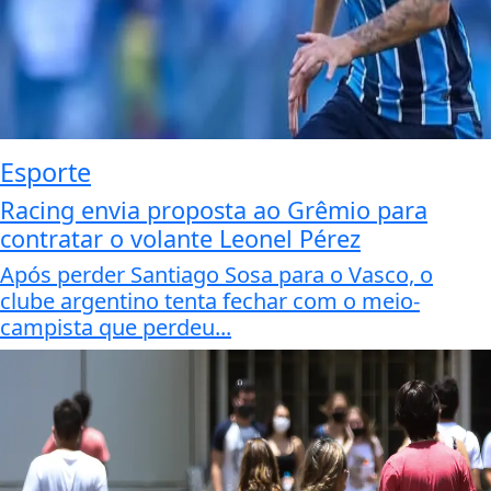
Esporte
Racing envia proposta ao Grêmio para
contratar o volante Leonel Pérez
Após perder Santiago Sosa para o Vasco, o
clube argentino tenta fechar com o meio-
campista que perdeu...