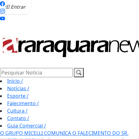
Entrar
Pesquisar Notícia
Início
/
Notícias
/
Esporte
/
Falecimento
/
Cultura
/
Contato
/
Guia Comercial
/
O GRUPO MICELLI COMUNICA O FALECIMENTO DO SR.