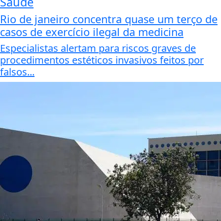
Saúde
Rio de janeiro concentra quase um terço de
casos de exercício ilegal da medicina
Especialistas alertam para riscos graves de
procedimentos estéticos invasivos feitos por
falsos...