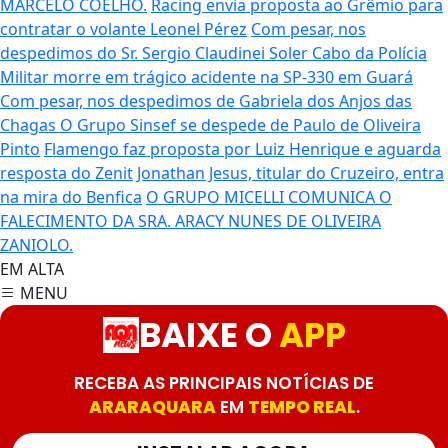
MARCELO COELHO.
Racing envia proposta ao Grêmio para
contratar o volante Leonel Pérez
Com pesar, nos
despedimos do Sr. Sergio Claudinei Soler
Cabo da Polícia
Militar morre em trágico acidente na SP-330 em Guará
Com pesar, nos despedimos de Gabriela dos Anjos das
Chagas
O Grupo Sinsef se despede de Paulo de Oliveira
Pinto
Flamengo faz proposta por Luiz Henrique e aguarda
resposta do Zenit
Jonathan Jesus, titular do Cruzeiro, entra
na mira do Benfica
O GRUPO MICELLI COMUNICA O
FALECIMENTO DA SRA. ARACY NUNES DE OLIVEIRA
ZANIOLO.
EM ALTA
MENU
BAIXE O
APP
RECEBA AS PRINCIPAIS NOTÍCIAS DE
ARARAQUARA
EM
TEMPO REAL
.