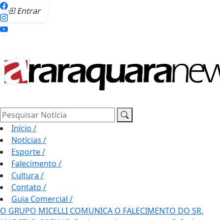
Entrar
Pesquisar Notícia
Início
/
Notícias
/
Esporte
/
Falecimento
/
Cultura
/
Contato
/
Guia Comercial
/
O GRUPO MICELLI COMUNICA O FALECIMENTO DO SR.