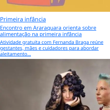
Primeira infância
Encontro em Araraquara orienta sobre
alimentação na primeira infância
Atividade gratuita com Fernanda Braga reúne
gestantes, mães e cuidadores para abordar
aleitamento...