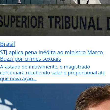
Brasil
STJ aplica pena inédita ao ministro Marco
Buzzi por crimes sexuais
Afastado definitivamente, o magistrado
continuará recebendo salário proporcional até
que nova ação...