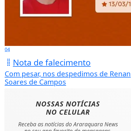
04
Nota de falecimento
Com pesar, nos despedimos de Renan
Soares de Campos
NOSSAS NOTÍCIAS
NO CELULAR
Receba as notícias do Araraquara News
no seu app favorito de mensagens.