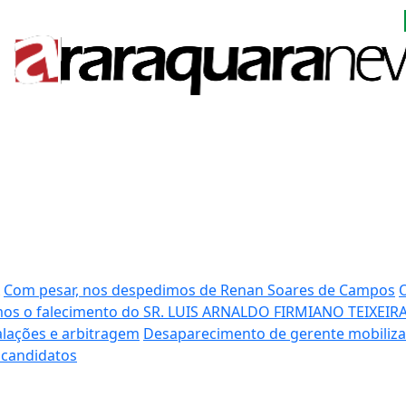
Com pesar, nos despedimos de Renan Soares de Campos
s o falecimento do SR. LUIS ARNALDO FIRMIANO TEIXEIR
calações e arbitragem
Desaparecimento de gerente mobiliza
s candidatos