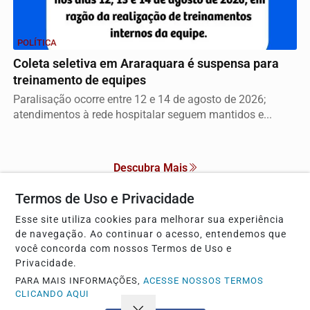
POLÍTICA
Coleta seletiva em Araraquara é suspensa para
treinamento de equipes
Paralisação ocorre entre 12 e 14 de agosto de 2026;
atendimentos à rede hospitalar seguem mantidos e...
Descubra Mais
Termos de Uso e Privacidade
Esse site utiliza cookies para melhorar sua experiência
de navegação. Ao continuar o acesso, entendemos que
Não possui uma conta?
você concorda com nossos Termos de Uso e
Privacidade.
Você pode anunciar produtos e muito mais!
PARA MAIS INFORMAÇÕES,
ACESSE NOSSOS TERMOS
CLICANDO AQUI
CRIAR MINHA CONTA