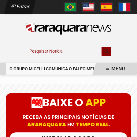
Entrar
Pesquisar Notícia
MENU
O GRUPO MICELLI COMUNICA O FALECIMENTO DO SR. MARCELO C
EM ALTA
BAIXE O
APP
RECEBA AS PRINCIPAIS NOTÍCIAS DE
ARARAQUARA
EM
TEMPO REAL
.