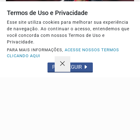
Termos de Uso e Privacidade
Esse site utiliza cookies para melhorar sua experiência
de navegação. Ao continuar o acesso, entendemos que
você concorda com nossos Termos de Uso e
Privacidade.
PARA MAIS INFORMAÇÕES,
ACESSE NOSSOS TERMOS
CLICANDO AQUI
ESPORTE
PROSSEGUIR
Copa do brasil: vitória e internacional avançam
para as quartas de final
Competição nacional encerra sua fase oitavas com
definição dos oito clubes sobreviventes rumo ao título
Descubra Mais