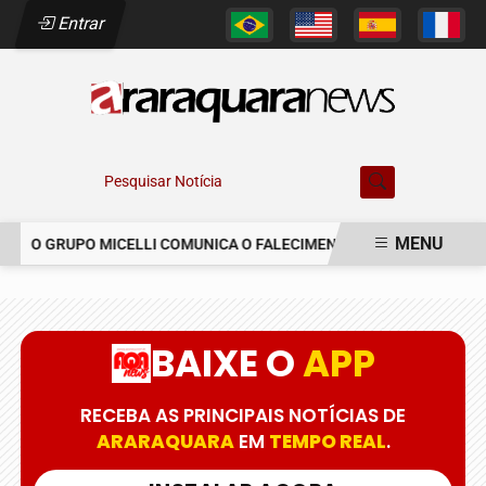
Entrar
Pesquisar Notícia
MENU
O GRUPO MICELLI COMUNICA O FALECIMENTO DO SR. MARCELO CO
EM ALTA
BAIXE O
APP
RECEBA AS PRINCIPAIS NOTÍCIAS DE
ARARAQUARA
EM
TEMPO REAL
.