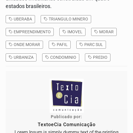
estados brasileiros.
UBERABA
TRIANGULO MINERO
EMPREENDIMENTO
IMOVEL
MORAR
ONDE MORAR
PAFIL
PARC SUL
URBANIZA
CONDOMINIO
PREDIO
Publicado por:
TextoeCia Comunicação
Lorem Ipsum is simply dummy text of the printing