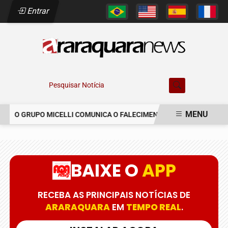
Entrar
Pesquisar Notícia
MENU
O GRUPO MICELLI COMUNICA O FALECIMENTO DO SR. MARCELO C
EM ALTA
BAIXE O
APP
RECEBA AS PRINCIPAIS NOTÍCIAS DE
ARARAQUARA
EM
TEMPO REAL
.