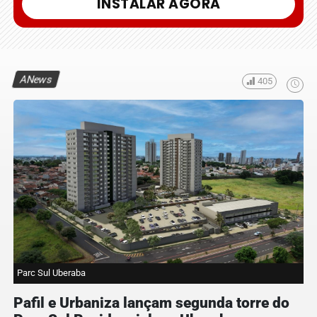
INSTALAR AGORA
ANews
405
Parc Sul Uberaba
Pafil e Urbaniza lançam segunda torre do