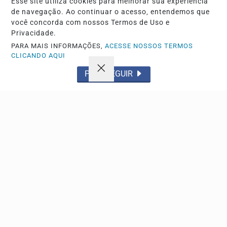
Esse site utiliza cookies para melhorar sua experiência
de navegação. Ao continuar o acesso, entendemos que
você concorda com nossos Termos de Uso e
Privacidade.
PARA MAIS INFORMAÇÕES,
ACESSE NOSSOS TERMOS
CLICANDO AQUI
PROSSEGUIR
EDUCAÇÃO
Saeb 2025 revela recuperação da educação
básica, mas aponta novos desafios
Divulgados pelo MEC, os dados mostram avanços na
proficiência escolar, embora a matemática no ensino...
Descubra Mais