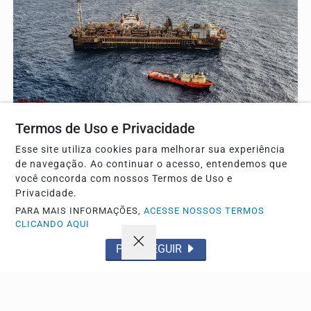
BRASIL
Leilões de petróleo em outubro terão recorde de
Termos de Uso e Privacidade
áreas em disputa no Brasil
Esse site utiliza cookies para melhorar sua experiência
A ANP detalhou que 13 blocos serão licitados apenas na
de navegação. Ao continuar o acesso, entendemos que
região do pré-sal durante os certames programados.
você concorda com nossos Termos de Uso e
Privacidade.
PARA MAIS INFORMAÇÕES,
ACESSE NOSSOS TERMOS
CLICANDO AQUI
Descubra Mais
PROSSEGUIR
Não possui uma conta?