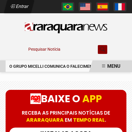
Entrar
Pesquisar Notícia
MENU
O GRUPO MICELLI COMUNICA O FALECIMENTO DO SR. MARCELO C
EM ALTA
BAIXE O
APP
RECEBA AS PRINCIPAIS NOTÍCIAS DE
ARARAQUARA
EM
TEMPO REAL
.