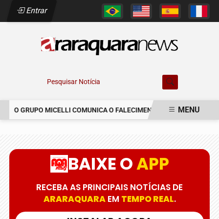
Entrar
Pesquisar Notícia
MENU
O GRUPO MICELLI COMUNICA O FALECIMENTO DO SR. MARCELO C
EM ALTA
BAIXE O
APP
RECEBA AS PRINCIPAIS NOTÍCIAS DE
ARARAQUARA
EM
TEMPO REAL
.