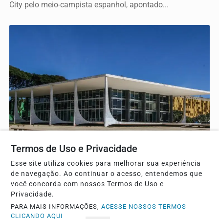
City pelo meio-campista espanhol, apontado...
BRASIL
Termos de Uso e Privacidade
Dino aciona PF para investigar R$ 55 milhões em
Esse site utiliza cookies para melhorar sua experiência
irregularidades nas emendas Pix
de navegação. Ao continuar o acesso, entendemos que
Decisão do ministro do STF baseia-se em auditoria do
você concorda com nossos Termos de Uso e
TCU que identificou desvios e falta de...
Privacidade.
PARA MAIS INFORMAÇÕES,
ACESSE NOSSOS TERMOS
CLICANDO AQUI