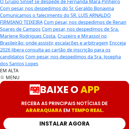
O Grupo Sinsef se despede de Fernanda Mara Pinheiro
Com pesar, nos despedimos do Sr. Geraldo Bonavina
Comunicamos o falecimento do SR. LUIS ARNALDO
FIRMIANO TEIXEIRA
Com pesar, nos despedimos de Renan
Soares de Campos
Com pesar, nos despedimos de Sra.
Marlene Rodrigues Costa.
Cruzeiro e Mirassol no
Brasileirão: onde assistir, escalações e arbitragem
Encceja
2026 libera consulta ao cartão de inscrição para os
candidatos
Com pesar, nos despedimos da Sra. Josepha
dos Santos Lopes
EM ALTA
MENU
BAIXE O
APP
RECEBA AS PRINCIPAIS NOTÍCIAS DE
ARARAQUARA
EM
TEMPO REAL
.
INSTALAR AGORA