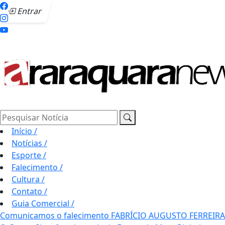
Entrar
Pesquisar Notícia
Início
/
Notícias
/
Esporte
/
Falecimento
/
Cultura
/
Contato
/
Guia Comercial
/
Comunicamos o falecimento FABRÍCIO AUGUSTO FERREIRA