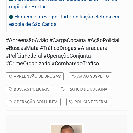
região de Brotas
Homem é preso por furto de fiação elétrica em
escola de São Carlos
#ApreensãoAvião #CargaCocaína #AçãoPolicial
#BuscasMata #TráficoDrogas #Araraquara
#PolíciaFederal #OperaçãoConjunta
#CrimeOrganizado #CombateaoTráfico
APREENSÃO DE DROGAS
AVIÃO SUSPEITO
BUSCAS POLICIAIS
TRÁFICO DE COCAÍNA
OPERAÇÃO CONJUNTA
POLÍCIA FEDERAL