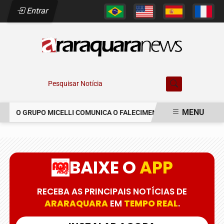
Entrar
Pesquisar Notícia
MENU
O GRUPO MICELLI COMUNICA O FALECIMENTO DO SR. MARCELO C
EM ALTA
BAIXE O
APP
RECEBA AS PRINCIPAIS NOTÍCIAS DE
ARARAQUARA
EM
TEMPO REAL
.