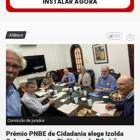
INSTALAR AGORA
ANews
241
Comissão de jurados
Prêmio PNBE de Cidadania elege Izolda