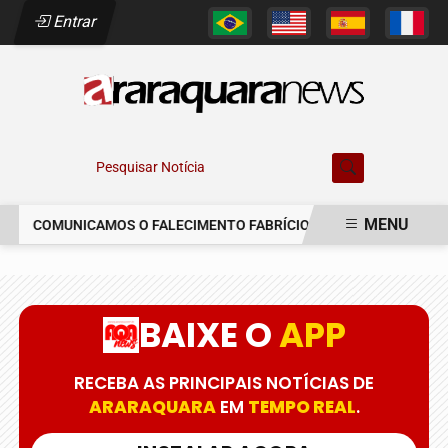
Entrar
Pesquisar Notícia
MENU
COMUNICAMOS O FALECIMENTO FABRÍCIO AUGUSTO FERREIRA
EM ALTA
BAIXE O
APP
RECEBA AS PRINCIPAIS NOTÍCIAS DE
ARARAQUARA
EM
TEMPO REAL
.