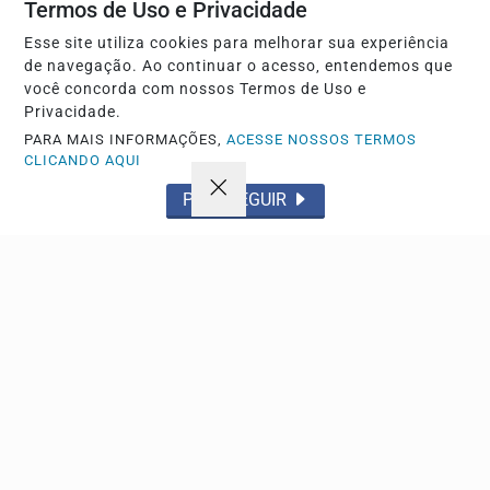
Termos de Uso e Privacidade
Esse site utiliza cookies para melhorar sua experiência
ESPORTE
de navegação. Ao continuar o acesso, entendemos que
Flamengo x vitória pelo campeonato brasileiro
você concorda com nossos Termos de Uso e
agita o maracanã neste domingo
Privacidade.
Equipes se enfrentam pela 22ª rodada da série a em
PARA MAIS INFORMAÇÕES,
ACESSE NOSSOS TERMOS
busca de objetivos distintos na tabela de...
CLICANDO AQUI
PROSSEGUIR