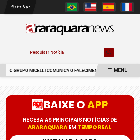
Entrar
Pesquisar Notícia
MENU
O GRUPO MICELLI COMUNICA O FALECIMENTO DO SR. MARCELO C
EM ALTA
BAIXE O
APP
RECEBA AS PRINCIPAIS NOTÍCIAS DE
ARARAQUARA
EM
TEMPO REAL
.