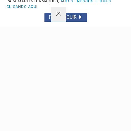
PARA MAIS INFORMAÇÕES,
ACESSE NOSSOS TERMOS
R$ 165 milhões
CLICANDO AQUI
Nenhum apostador cravou as seis dezenas do concurso e
PROSSEGUIR
a bolha aumentou para o próximo sorteio da loteria
Descubra Mais
Não possui uma conta?
Você pode anunciar produtos e muito mais!
CRIAR MINHA CONTA