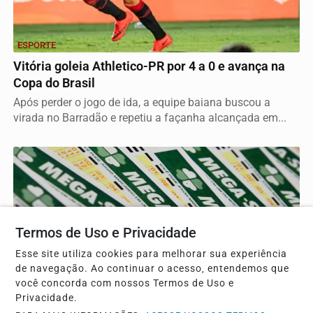
ESPORTE
Vitória goleia Athletico-PR por 4 a 0 e avança na
Copa do Brasil
Após perder o jogo de ida, a equipe baiana buscou a
virada no Barradão e repetiu a façanha alcançada em...
Termos de Uso e Privacidade
Esse site utiliza cookies para melhorar sua experiência
de navegação. Ao continuar o acesso, entendemos que
você concorda com nossos Termos de Uso e
BRASIL
Privacidade.
Mega-Sena acumula e prêmio principal chega a