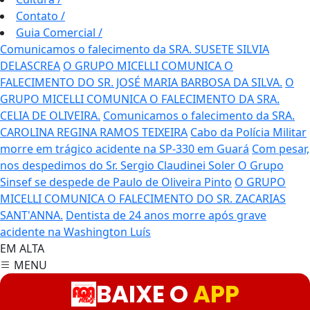
Contato
/
Guia Comercial
/
Comunicamos o falecimento da SRA. SUSETE SILVIA
DELASCREA
O GRUPO MICELLI COMUNICA O
FALECIMENTO DO SR. JOSÉ MARIA BARBOSA DA SILVA.
O
GRUPO MICELLI COMUNICA O FALECIMENTO DA SRA.
CELIA DE OLIVEIRA.
Comunicamos o falecimento da SRA.
CAROLINA REGINA RAMOS TEIXEIRA
Cabo da Polícia Militar
morre em trágico acidente na SP-330 em Guará
Com pesar,
nos despedimos do Sr. Sergio Claudinei Soler
O Grupo
Sinsef se despede de Paulo de Oliveira Pinto
O GRUPO
MICELLI COMUNICA O FALECIMENTO DO SR. ZACARIAS
SANT'ANNA.
Dentista de 24 anos morre após grave
acidente na Washington Luís
EM ALTA
MENU
BAIXE O
APP