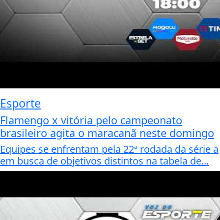
Esporte
Flamengo x vitória pelo campeonato
brasileiro agita o maracanã neste domingo
Equipes se enfrentam pela 22ª rodada da série a
em busca de objetivos distintos na tabela de...