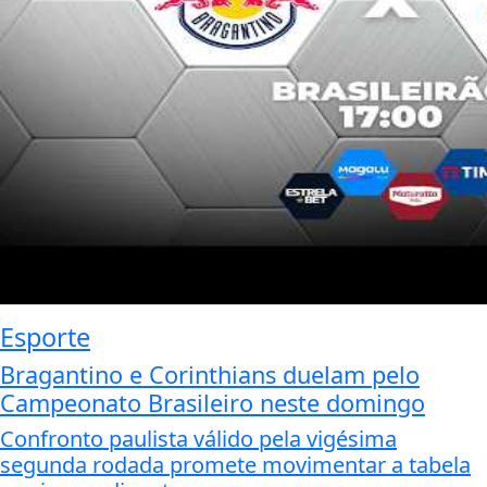
Esporte
Bragantino e Corinthians duelam pelo
Campeonato Brasileiro neste domingo
Confronto paulista válido pela vigésima
segunda rodada promete movimentar a tabela