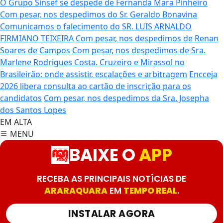
O Grupo Sinsef se despede de Fernanda Mara Pinheiro
Com pesar, nos despedimos do Sr. Geraldo Bonavina
Comunicamos o falecimento do SR. LUIS ARNALDO
FIRMIANO TEIXEIRA
Com pesar, nos despedimos de Renan
Soares de Campos
Com pesar, nos despedimos de Sra.
Marlene Rodrigues Costa.
Cruzeiro e Mirassol no
Brasileirão: onde assistir, escalações e arbitragem
Encceja
2026 libera consulta ao cartão de inscrição para os
candidatos
Com pesar, nos despedimos da Sra. Josepha
dos Santos Lopes
EM ALTA
MENU
BAIXE O
APP
RECEBA AS PRINCIPAIS NOTÍCIAS DE
ARARAQUARA
EM
TEMPO REAL
.
INSTALAR AGORA