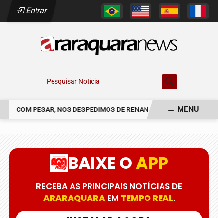
Entrar
Pesquisar Notícia
MENU
COM PESAR, NOS DESPEDIMOS DE RENAN SOARES DE CAMPOS
EM ALTA
BAIXE O
APP
RECEBA AS PRINCIPAIS NOTÍCIAS DE
ARARAQUARA
EM
TEMPO REAL
.