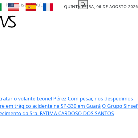
Pesquisar Notícia
QUINTA-FEIRA, 06 DE AGOSTO 2026
ratar o volante Leonel Pérez
Com pesar, nos despedimos
rre em trágico acidente na SP-330 em Guará
O Grupo Sinsef
ecimento da Sra. FATIMA CARDOSO DOS SANTOS