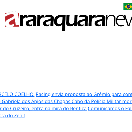
RCELO COELHO.
Racing envia proposta ao Grêmio para cont
 Gabriela dos Anjos das Chagas
Cabo da Polícia Militar mo
ar do Cruzeiro, entra na mira do Benfica
Comunicamos o Fal
ta do Zenit