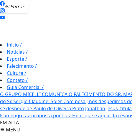
Entrar
Início
/
Notícias
/
Esporte
/
Falecimento
/
Cultura
/
Contato
/
Guia Comercial
/
O GRUPO MICELLI COMUNICA O FALECIMENTO DO SR. MA
do Sr. Sergio Claudinei Soler
Com pesar, nos despedimos de
se despede de Paulo de Oliveira Pinto
Jonathan Jesus, titul
Flamengo faz proposta por Luiz Henrique e aguarda respos
EM ALTA
MENU