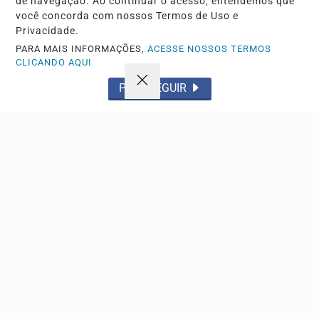
de navegação. Ao continuar o acesso, entendemos que
você concorda com nossos Termos de Uso e
Privacidade.
Descubra Mais
PARA MAIS INFORMAÇÕES,
ACESSE NOSSOS TERMOS
CLICANDO AQUI
PROSSEGUIR
Não possui uma conta?
Você pode anunciar produtos e muito mais!
CRIAR MINHA CONTA