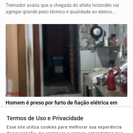
Treinador avalia que a chegada do atleta holandês vai
agregar grande peso técnico e qualidade ao elenco...
POLICIAL
Homem é preso por furto de fiação elétrica em
escola de São Carlos
Termos de Uso e Privacidade
Suspeito tentou fugir pelos telhados de imóveis vizinhos
após o alarme da unidade disparar no bairro...
Esse site utiliza cookies para melhorar sua experiência