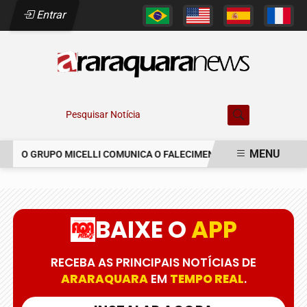
Entrar
Pesquisar Notícia
MENU
O GRUPO MICELLI COMUNICA O FALECIMENTO DO SR. MARCELO C
EM ALTA
BAIXE O
APP
RECEBA AS PRINCIPAIS NOTÍCIAS DE
ARARAQUARA
EM
TEMPO REAL
.