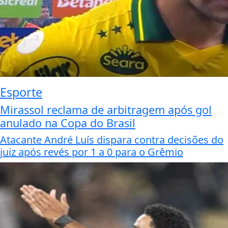
Esporte
Mirassol reclama de arbitragem após gol
anulado na Copa do Brasil
Atacante André Luís dispara contra decisões do
juiz após revés por 1 a 0 para o Grêmio