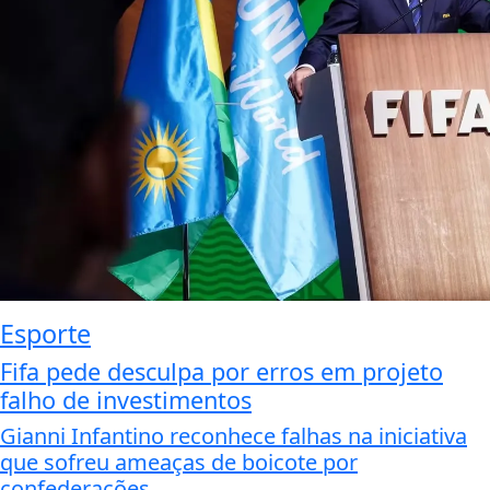
Esporte
Fifa pede desculpa por erros em projeto
falho de investimentos
Gianni Infantino reconhece falhas na iniciativa
que sofreu ameaças de boicote por
confederações...