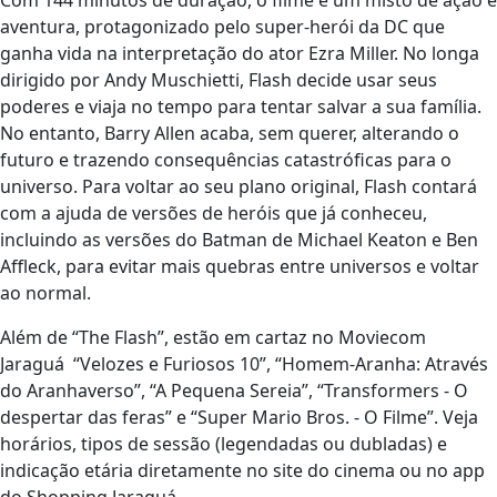
Com 144 minutos de duração, o filme é um misto de ação e
aventura, protagonizado pelo super-herói da DC que
ganha vida na interpretação do ator Ezra Miller. No longa
dirigido por Andy Muschietti, Flash decide usar seus
poderes e viaja no tempo para tentar salvar a sua família.
No entanto, Barry Allen acaba, sem querer, alterando o
futuro e trazendo consequências catastróficas para o
universo. Para voltar ao seu plano original, Flash contará
com a ajuda de versões de heróis que já conheceu,
incluindo as versões do Batman de Michael Keaton e Ben
Affleck, para evitar mais quebras entre universos e voltar
ao normal.
Além de “The Flash”, estão em cartaz no Moviecom
Jaraguá “Velozes e Furiosos 10”, “Homem-Aranha: Através
do Aranhaverso”, “A Pequena Sereia”, “Transformers - O
despertar das feras” e “Super Mario Bros. - O Filme”. Veja
horários, tipos de sessão (legendadas ou dubladas) e
indicação etária diretamente no site do cinema ou no app