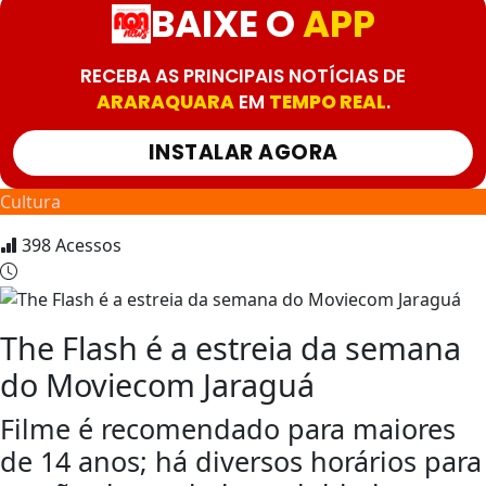
BAIXE O
APP
RECEBA AS PRINCIPAIS NOTÍCIAS DE
ARARAQUARA
EM
TEMPO REAL
.
INSTALAR AGORA
Cultura
398
Acessos
The Flash é a estreia da semana
do Moviecom Jaraguá
Filme é recomendado para maiores
de 14 anos; há diversos horários para