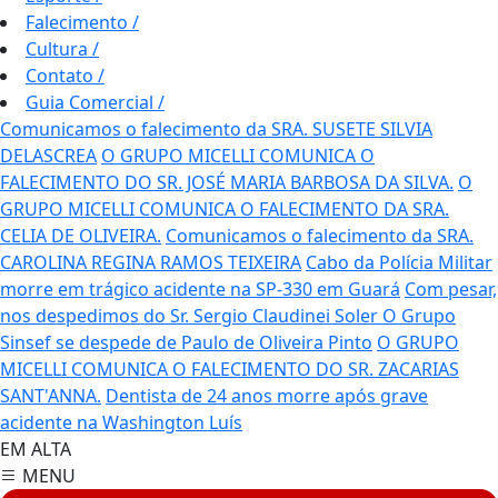
Falecimento
/
Cultura
/
Contato
/
Guia Comercial
/
Comunicamos o falecimento da SRA. SUSETE SILVIA
DELASCREA
O GRUPO MICELLI COMUNICA O
FALECIMENTO DO SR. JOSÉ MARIA BARBOSA DA SILVA.
O
GRUPO MICELLI COMUNICA O FALECIMENTO DA SRA.
CELIA DE OLIVEIRA.
Comunicamos o falecimento da SRA.
CAROLINA REGINA RAMOS TEIXEIRA
Cabo da Polícia Militar
morre em trágico acidente na SP-330 em Guará
Com pesar,
nos despedimos do Sr. Sergio Claudinei Soler
O Grupo
Sinsef se despede de Paulo de Oliveira Pinto
O GRUPO
MICELLI COMUNICA O FALECIMENTO DO SR. ZACARIAS
SANT'ANNA.
Dentista de 24 anos morre após grave
acidente na Washington Luís
EM ALTA
MENU