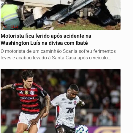
POLICIAL
Motorista fica ferido após acidente na
Washington Luís na divisa com Ibaté
O motorista de um caminhão Scania sofreu ferimentos
leves e acabou levado à Santa Casa após o veículo...