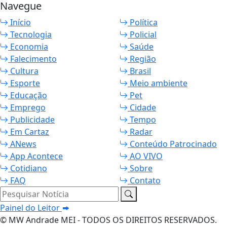
Navegue
Início
Política
Tecnologia
Policial
Economia
Saúde
Falecimento
Região
Cultura
Brasil
Esporte
Meio ambiente
Educação
Pet
Emprego
Cidade
Publicidade
Tempo
Em Cartaz
Radar
ANews
Conteúdo Patrocinado
App Acontece
AO VIVO
Cotidiano
Sobre
FAQ
Contato
Pesquisar Notícia
Painel do Leitor
© MW Andrade MEI - TODOS OS DIREITOS RESERVADOS.