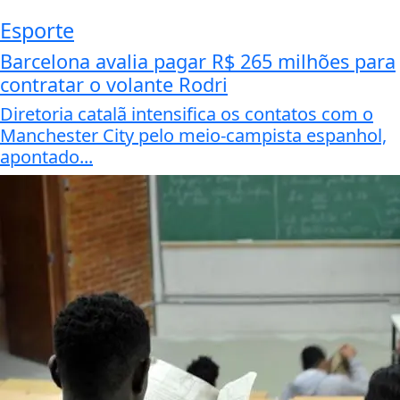
Esporte
Barcelona avalia pagar R$ 265 milhões para
contratar o volante Rodri
Diretoria catalã intensifica os contatos com o
Manchester City pelo meio-campista espanhol,
apontado...