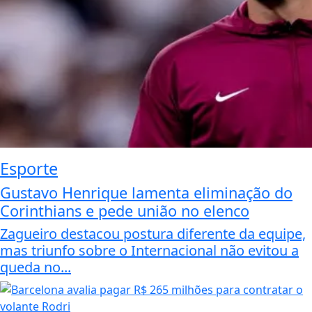
Esporte
Gustavo Henrique lamenta eliminação do
Corinthians e pede união no elenco
Zagueiro destacou postura diferente da equipe,
mas triunfo sobre o Internacional não evitou a
queda no...