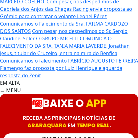
MARCELO COELHO.
Com pesar, nos despedimos de
Gabriela dos Anjos das Chagas
Racing envia proposta ao
Grêmio para contratar o volante Leonel Pérez
Comunicamos o Falecimento da Sra. FATIMA CARDOZO
DOS SANTOS
Com pesar, nos despedimos do Sr. Sergio
Claudinei Soler
O GRUPO MICELLI COMUNICA O
FALECIMENTO DA SRA. TANIA MARIA LAVERDE.
Jonathan
Jesus, titular do Cruzeiro, entra na mira do Benfica
Comunicamos o falecimento FABRÍCIO AUGUSTO FERREIRA
Flamengo faz proposta por Luiz Henrique e aguarda
resposta do Zenit
EM ALTA
MENU
BAIXE O
APP
RECEBA AS PRINCIPAIS NOTÍCIAS DE
ARARAQUARA
EM
TEMPO REAL
.