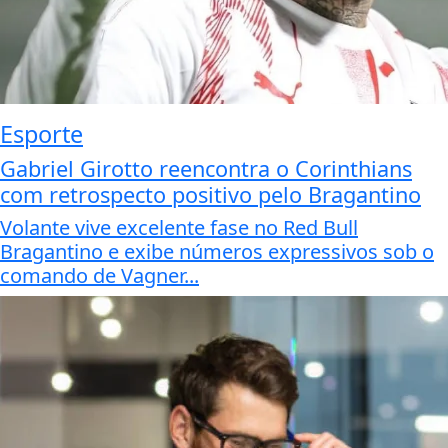
Esporte
Gabriel Girotto reencontra o Corinthians
com retrospecto positivo pelo Bragantino
Volante vive excelente fase no Red Bull
Bragantino e exibe números expressivos sob o
comando de Vagner...