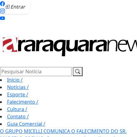
Entrar
Pesquisar Notícia
Início
/
Notícias
/
Esporte
/
Falecimento
/
Cultura
/
Contato
/
Guia Comercial
/
O GRUPO MICELLI COMUNICA O FALECIMENTO DO SR.