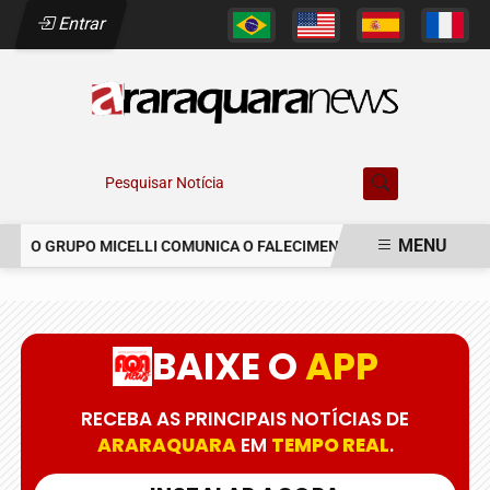
Entrar
Pesquisar Notícia
MENU
O GRUPO MICELLI COMUNICA O FALECIMENTO DO SR. MARCELO C
EM ALTA
BAIXE O
APP
RECEBA AS PRINCIPAIS NOTÍCIAS DE
ARARAQUARA
EM
TEMPO REAL
.