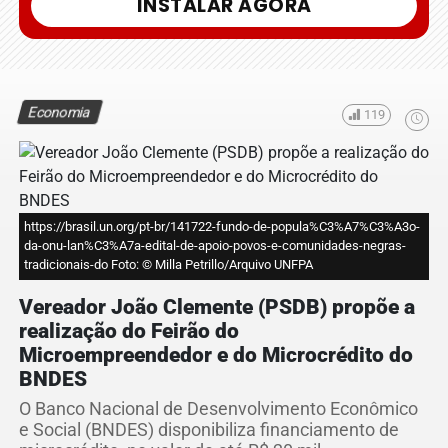
INSTALAR AGORA
Economia
119
https://brasil.un.org/pt-br/141722-fundo-de-popula%C3%A7%C3%A3o-
da-onu-lan%C3%A7a-edital-de-apoio-povos-e-comunidades-negras-
tradicionais-do Foto: © Milla Petrillo/Arquivo UNFPA
Vereador João Clemente (PSDB) propõe a
realização do Feirão do
Microempreendedor e do Microcrédito do
BNDES
O Banco Nacional de Desenvolvimento Econômico
e Social (BNDES) disponibiliza financiamento de