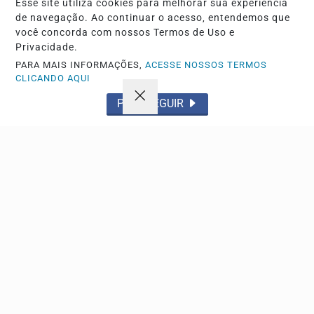
Esse site utiliza cookies para melhorar sua experiência
de navegação. Ao continuar o acesso, entendemos que
NOTA DE FALECIMENTO
você concorda com nossos Termos de Uso e
O Grupo Sinsef se despede do Sr. Henrique
Privacidade.
Ferreira Mota
PARA MAIS INFORMAÇÕES,
ACESSE NOSSOS TERMOS
Com pesar o Grupo Sinsef comunica o falecimento
CLICANDO AQUI
PROSSEGUIR
Descubra Mais
Não possui uma conta?
Você pode anunciar produtos e muito mais!
CRIAR MINHA CONTA