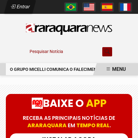
Entrar
Pesquisar Notícia
MENU
O GRUPO MICELLI COMUNICA O FALECIMENTO DO SR. MARCELO 
EM ALTA
BAIXE O
APP
RECEBA AS PRINCIPAIS NOTÍCIAS DE
ARARAQUARA
EM
TEMPO REAL
.