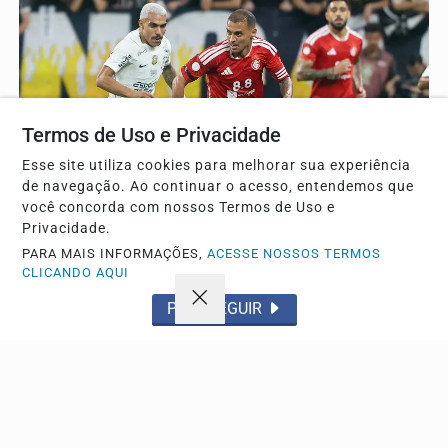
Termos de Uso e Privacidade
Esse site utiliza cookies para melhorar sua experiência
de navegação. Ao continuar o acesso, entendemos que
você concorda com nossos Termos de Uso e
Privacidade.
ESPORTE
PARA MAIS INFORMAÇÕES,
ACESSE NOSSOS TERMOS
CLICANDO AQUI
Fernando Diniz demonstra ansiedade para treinar
Memphis no Corinthians
PROSSEGUIR
Treinador avalia que a chegada do atleta holandês vai
agregar grande peso técnico e qualidade ao elenco...
Descubra Mais