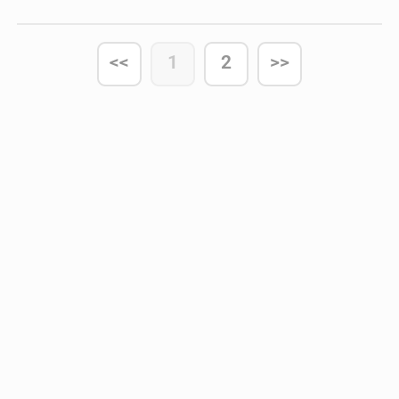
o clube merengue
<<
1
2
>>