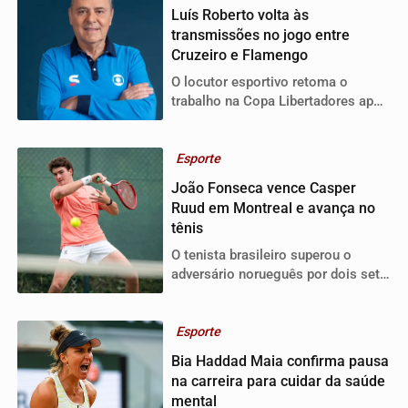
Luís Roberto volta às
transmissões no jogo entre
Cruzeiro e Flamengo
O locutor esportivo retoma o
trabalho na Copa Libertadores após
concluir o tratamento contra o
câncer, no comando da partida no
Mineirão.
Esporte
João Fonseca vence Casper
Ruud em Montreal e avança no
tênis
O tenista brasileiro superou o
adversário norueguês por dois sets
a zero e garantiu vaga na terceira
rodada no Canadá.
Esporte
Bia Haddad Maia confirma pausa
na carreira para cuidar da saúde
mental