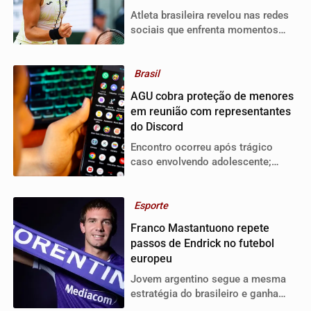
Atleta brasileira revelou nas redes
sociais que enfrenta momentos
difíceis na relação com o esporte
há alguns meses.
Brasil
AGU cobra proteção de menores
em reunião com representantes
do Discord
Encontro ocorreu após trágico
caso envolvendo adolescente;
órgão estuda propor TAC ou mover
ação judicial contra a rede social.
Esporte
Franco Mastantuono repete
passos de Endrick no futebol
europeu
Jovem argentino segue a mesma
estratégia do brasileiro e ganha
projeção internacional após deixar