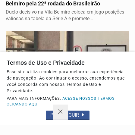
Belmiro pela 22ª rodada do Brasileirão
Duelo decisivo na Vila Belmiro coloca em jogo posições
valiosas na tabela da Série A e promete...
Termos de Uso e Privacidade
Esse site utiliza cookies para melhorar sua experiência
de navegação. Ao continuar o acesso, entendemos que
você concorda com nossos Termos de Uso e
Privacidade.
PARA MAIS INFORMAÇÕES,
ACESSE NOSSOS TERMOS
POLICIAL
CLICANDO AQUI
Violência doméstica em São Carlos: mulher relata
PROSSEGUIR
ameaça com faca
Crianças buscaram ajuda no Corpo de Bombeiros após
discussão do casal no Jardim Jacobucci na última...